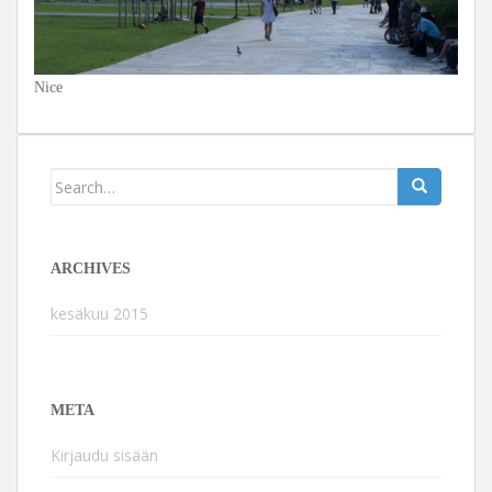
Nice
Search
for:
ARCHIVES
kesäkuu 2015
META
Kirjaudu sisään