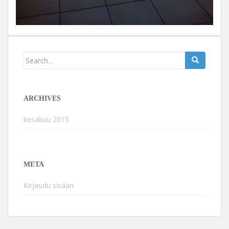
Search
for:
ARCHIVES
kesäkuu 2015
META
Kirjaudu sisään